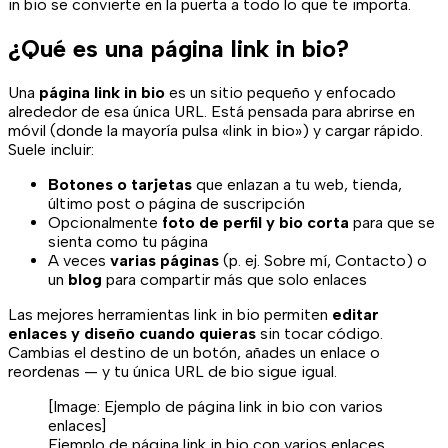
in bio se convierte en la puerta a todo lo que te importa.
¿Qué es una página link in bio?
Una
página link in bio
es un sitio pequeño y enfocado
alrededor de esa única URL. Está pensada para abrirse en
móvil (donde la mayoría pulsa «link in bio») y cargar rápido.
Suele incluir:
Botones o tarjetas
que enlazan a tu web, tienda,
último post o página de suscripción
Opcionalmente
foto de perfil y bio corta
para que se
sienta como tu página
A veces
varias páginas
(p. ej. Sobre mí, Contacto) o
un
blog
para compartir más que solo enlaces
Las mejores herramientas link in bio permiten
editar
enlaces y diseño cuando quieras
sin tocar código.
Cambias el destino de un botón, añades un enlace o
reordenas — y tu única URL de bio sigue igual.
[Image:
Ejemplo de página link in bio con varios
enlaces
]
Ejemplo de página link in bio con varios enlaces